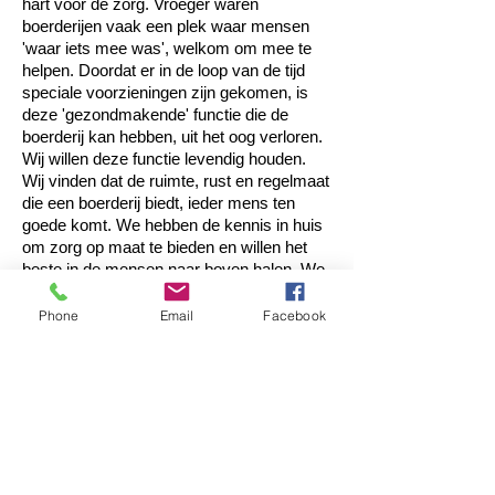
hart voor de zorg. Vroeger waren
boerderijen vaak een plek waar mensen
'waar iets mee was', welkom om mee te
helpen. Doordat er in de loop van de tijd
speciale voorzieningen zijn gekomen, is
deze 'gezondmakende' functie die de
boerderij kan hebben, uit het oog verloren.
Wij willen deze functie levendig houden.
Wij vinden dat de ruimte, rust en regelmaat
die een boerderij biedt, ieder mens ten
goede komt. We hebben de kennis in huis
om zorg op maat te bieden en willen het
beste in de mensen naar boven halen. We
willen voor ieder een veilige plek en
passende dagbesteding. We willen dat
Phone
Email
Facebook
mensen de sector kunnen beleven.
Kleinschalig, zodat ieder de aandacht krijgt
die ze verdient. Wij dragen uit waar we
goed in zijn en willen dat met andere delen.
Daarom is op woensdag iedereen welkom
op ons erf, voor een kijkje en een vers
kopje koffie.